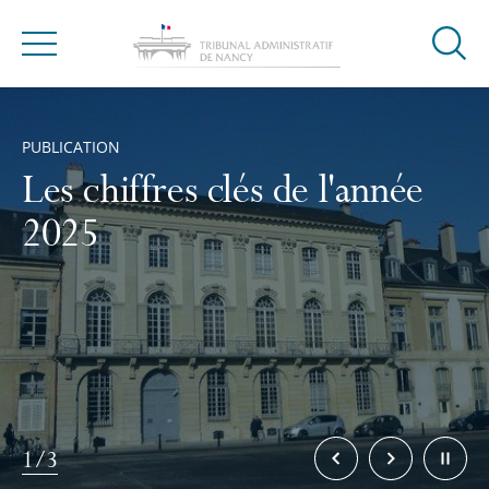
Ouvrir
Menu
la
Accueil
modal
de
PUBLICATION
reche
Les chiffres clés de l'année
2025
Élément
Élément
Stopper
1/3
précédent
suivant
la
rotation