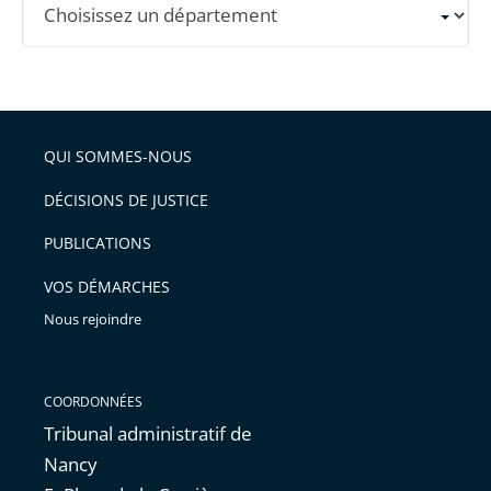
un
département
pour
obtenir
les
QUI SOMMES-NOUS
informations
DÉCISIONS DE JUSTICE
détaillées.
PUBLICATIONS
VOS DÉMARCHES
Nous rejoindre
COORDONNÉES
Tribunal administratif de
Nancy