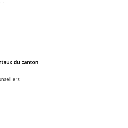
..
entaux du canton
onseillers