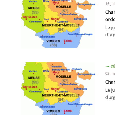
16 ju
Cham
ordo
Le j
d’ur
DÉ
02 ma
Cham
Le j
d’ur