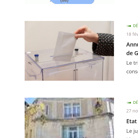
DÉ
18 fé
Annu
de 
Le t
cons
DÉ
27 n
Etat
Le ju