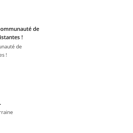
a communauté de
stantes !
munauté de
s !
.
rraine