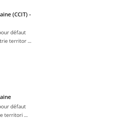
ine (CCIT) -
 pour défaut
e territor ...
raine
 pour défaut
erritori ...