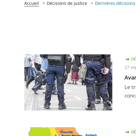
Accueil
Décisions de justice
Dernières décisions
DÉ
27 se
Avan
Le t
conc
DÉ