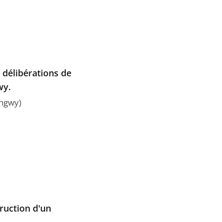
 délibérations de
wy.
ongwy)
truction d'un