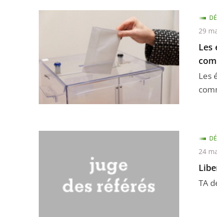
DÉ
29 ma
Les 
comm
Les 
comm
DÉ
24 ma
Libe
TA d