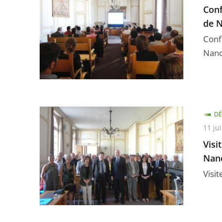
Conf
de 
Confé
Nan
DÉ
11 ju
Visi
Nan
Visi