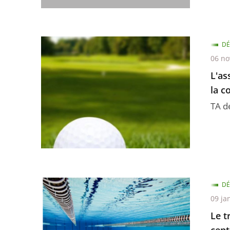
DÉ
06 n
L'as
la 
TA d
DÉ
09 ja
Le t
cent