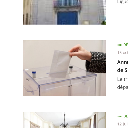
Ligue
DÉ
15 oc
Annu
de S
Le t
dépa
DÉ
12 ju