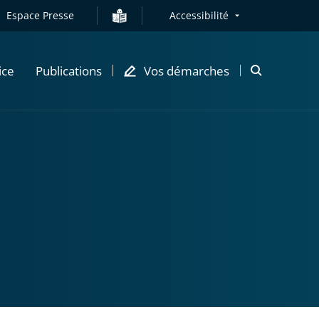
Espace Presse
Accessibilité
ice
Publications
Vos démarches
Ouvrir
la
modale
de
recherche